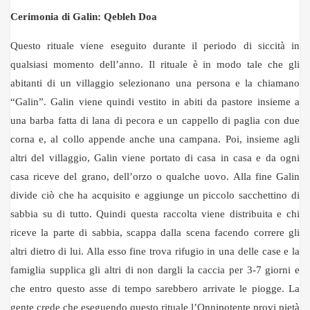
Cerimonia di Galin: Qebleh Doa
Questo rituale viene eseguito durante il periodo di siccità in
qualsiasi momento dell’anno. Il rituale è in modo tale che gli
abitanti di un villaggio selezionano una persona e la chiamano
“Galin”. Galin viene quindi vestito in abiti da pastore insieme a
una barba fatta di lana di pecora e un cappello di paglia con due
corna e, al collo appende anche una campana. Poi, insieme agli
altri del villaggio, Galin viene portato di casa in casa e da ogni
casa riceve del grano, dell’orzo o qualche uovo. Alla fine Galin
divide ciò che ha acquisito e aggiunge un piccolo sacchettino di
sabbia su di tutto. Quindi questa raccolta viene distribuita e chi
riceve la parte di sabbia, scappa dalla scena facendo correre gli
altri dietro di lui. Alla esso fine trova rifugio in una delle case e la
famiglia supplica gli altri di non dargli la caccia per 3-7 giorni e
che entro questo asse di tempo sarebbero arrivate le piogge. La
gente crede che eseguendo questo rituale l’Onnipotente provi pietà