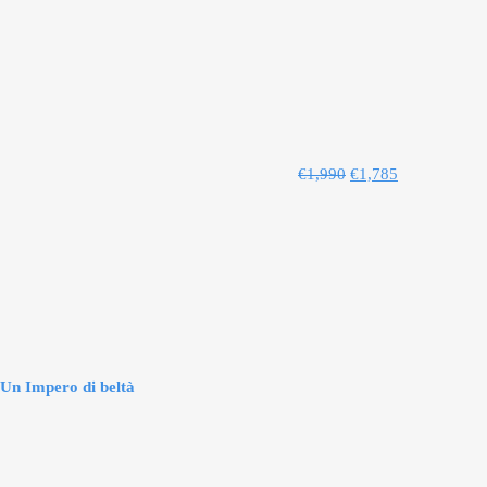
€
1,990
€
1,785
Un Impero di beltà