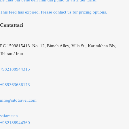
Le città più belle dell’Iran dal punto di vista dei turisti
This feed has expired. Please contact us for pricing options.
Contattaci
P.C 1599815413. No. 12, Bimeh Alley, Villa St., Karimkhan Blv,
Tehran / Iran
+982188944315
+989363636173
info@sitotravel.com
safarestan
+982188944360