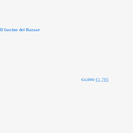
Il fascino dei Bazaar
€
1,990
€
1,785