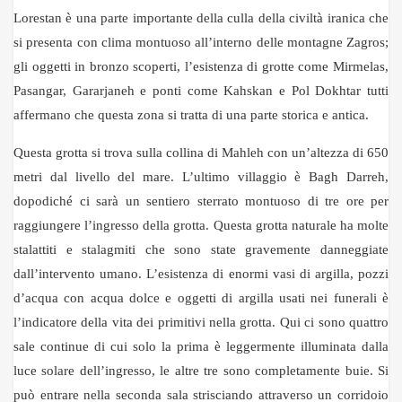
Lorestan è una parte importante della culla della civiltà iranica che
si presenta con clima montuoso all’interno delle montagne Zagros;
gli oggetti in bronzo scoperti, l’esistenza di grotte come Mirmelas,
Pasangar, Gararjaneh e ponti come Kahskan e Pol Dokhtar tutti
affermano che questa zona si tratta di una parte storica e antica.
Questa grotta si trova sulla collina di Mahleh con un’altezza di 650
metri dal livello del mare. L’ultimo villaggio è Bagh Darreh,
dopodiché ci sarà un sentiero sterrato montuoso di tre ore per
raggiungere l’ingresso della grotta. Questa grotta naturale ha molte
stalattiti e stalagmiti che sono state gravemente danneggiate
dall’intervento umano. L’esistenza di enormi vasi di argilla, pozzi
d’acqua con acqua dolce e oggetti di argilla usati nei funerali è
l’indicatore della vita dei primitivi nella grotta. Qui ci sono quattro
sale continue di cui solo la prima è leggermente illuminata dalla
luce solare dell’ingresso, le altre tre sono completamente buie. Si
può entrare nella seconda sala strisciando attraverso un corridoio