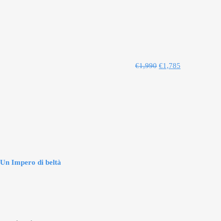
€
1,990
€
1,785
Un Impero di beltà