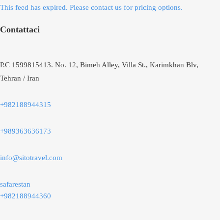
This feed has expired. Please contact us for pricing options.
Contattaci
P.C 1599815413. No. 12, Bimeh Alley, Villa St., Karimkhan Blv,
Tehran / Iran
+982188944315
+989363636173
info@sitotravel.com
safarestan
+982188944360