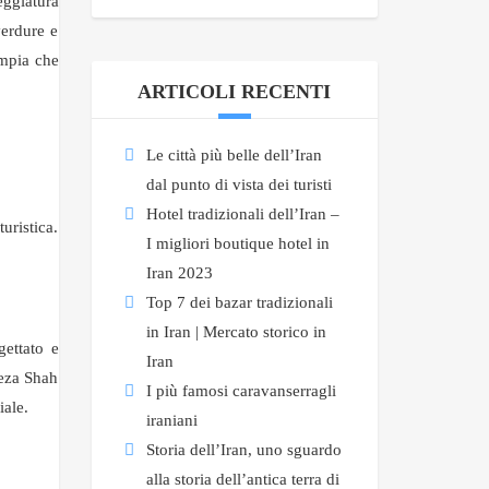
eggiatura
verdure e
ampia che
ARTICOLI RECENTI
Le città più belle dell’Iran
dal punto di vista dei turisti
Hotel tradizionali dell’Iran –
uristica.
I migliori boutique hotel in
Iran 2023
Top 7 dei bazar tradizionali
in Iran | Mercato storico in
gettato e
Iran
Reza Shah
I più famosi caravanserragli
iale.
iraniani
Storia dell’Iran, uno sguardo
alla storia dell’antica terra di