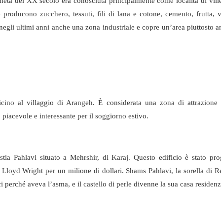
 metà del XX secolo era conosciuta principalmente come località di vill
e producono zucchero, tessuti, fili di lana e cotone, cemento, frutta, 
 negli ultimi anni anche una zona industriale e copre un’area piuttosto 
cino al villaggio di Arangeh. È considerata una zona di attrazione t
piacevole e interessante per il soggiorno estivo.
ia Pahlavi situato a Mehrshir, di Karaj. Questo edificio è stato pro
 Lloyd Wright per un milione di dollari. Shams Pahlavi, la sorella di 
ci perché aveva l’asma, e il castello di perle divenne la sua casa residenz