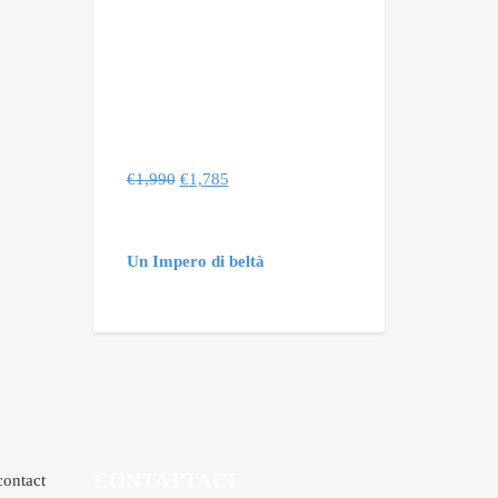
€
1,990
€
1,785
Un Impero di beltà
CONTATTACI
contact