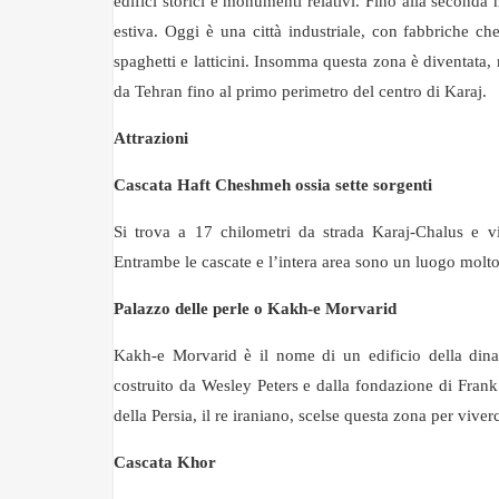
edifici storici e monumenti relativi. Fino alla seconda
estiva. Oggi è una città industriale, con fabbriche ch
spaghetti e latticini. Insomma questa zona è diventata,
da Tehran fino al primo perimetro del centro di Karaj.
Attrazioni
Cascata
Haft Cheshmeh
ossia sette sorgenti
Si trova a 17 chilometri da strada Karaj-Chalus e vi
Entrambe le cascate e l’intera area sono un luogo molto 
P
alazzo delle perle
o
Kakh-e Morvarid
Kakh-e Morvarid è il nome di un edificio della dinast
costruito da Wesley Peters e dalla fondazione di Frank
della Persia, il re iraniano, scelse questa zona per viver
Cascata Kh
o
r