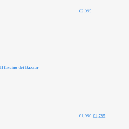
€
2,995
Il fascino dei Bazaar
€
1,990
€
1,785