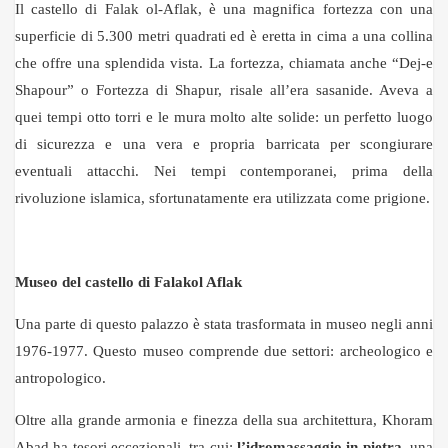
Il castello di Falak ol-Aflak, è una magnifica fortezza con una
superficie di 5.300 metri quadrati ed è eretta in cima a una collina
che offre una splendida vista. La fortezza, chiamata anche “Dej-e
Shapour” o Fortezza di Shapur, risale all’era sasanide. Aveva a
quei tempi otto torri e le mura molto alte solide: un perfetto luogo
di sicurezza e una vera e propria barricata per scongiurare
eventuali attacchi. Nei tempi contemporanei, prima della
rivoluzione islamica, sfortunatamente era utilizzata come prigione.
Museo del castello di Falakol Aflak
Una parte di questo palazzo è stata trasformata in museo negli anni
1976-1977. Questo museo comprende due settori: archeologico e
antropologico.
Oltre alla grande armonia e finezza della sua architettura, Khoram
Abad ha tesori eccezionali, tra cui:
l’idromassaggio in pietra
, una