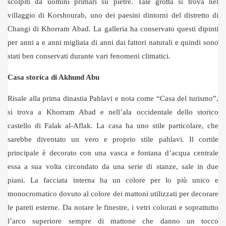
scolpiti da uomini primari su pietre. Tale grotta si trova nel
villaggio di Korshourab, uno dei paesini dintorni del distretto di
Changi di Khorram Abad. La galleria ha conservato questi dipinti
per anni a e anni migliaia di anni dai fattori naturali e quindi sono
stati ben conservati durante vari fenomeni climatici.
Casa storica di Akhund Abu
Risale alla prima dinastia Pahlavi e nota come “Casa del turismo”,
si trova a Khorram Abad e nell’ala occidentale dello storico
castello di Falak al-Aflak. La casa ha uno stile particolare, che
sarebbe diventato un vero e proprio stile pahlavi. Il cortile
principale è decorato con una vasca e fontana d’acqua centrale
essa a sua volta circondato da una serie di stanze, sale in due
piani. La facciata interna ha un colore per lo più unico e
monocromatico dovuto al colore dei mattoni utilizzati per decorare
le pareti esterne. Da notare le finestre, i vetri colorati e soprattutto
l’arco superiore sempre di mattone che danno un tocco