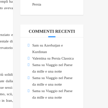
templi ha
Persia
ato aveva
COMMENTI RECENTI
enziato e
entale di
Sam
su
Azerbaijan e
ervatorio
Kurdistan
Valentina
su
Persia Classica
Sama
su
Viaggio nel Paese
da mille e una notte
iù solidi
Sama
su
Viaggio nel Paese
ate dalla
da mille e una notte
ue sessi:
Sama
su
Viaggio nel Paese
mo, scii,
da mille e una notte
 in Iran,