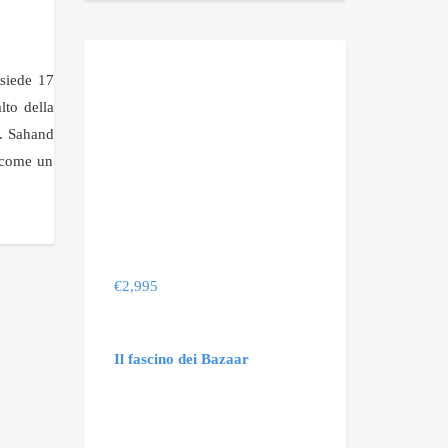
ssiede 17
lto della
a. Sahand
a come un
€
2,995
Il fascino dei Bazaar