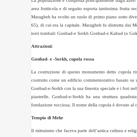
La popolazione è composta principalmente dagli azeri i
area frutticola e di seguito esporta tantissima frutta 
Maragheh ha svolto un ruolo di primo piano sotto dive
65), di cui era la capitale. Maragheh fu distrutta da
torri tombali: Gonbad-e Sorkh Gonbad-e Kabud (o Gok
Attrazioni
:
Gonbad- e -Sorkh, cupola rossa
La costruzione di questo monumento detto cupola ris
costruito come un edificio commemorativo basato su un t
Gonbad-e-Sorkh con la sua finestra speciale e i fori nel
piastrelle. Gonbad-e-Sorkh ha una struttura quadra
fondazione rocciosa. Il nome della cupola è dovuto al c
Tempio di Mehr
Il mitraismo che faceva parte dell’antica cultura e reli