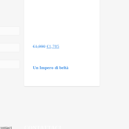
€
1,990
€
1,785
Un Impero di beltà
CONTATTACI
contact