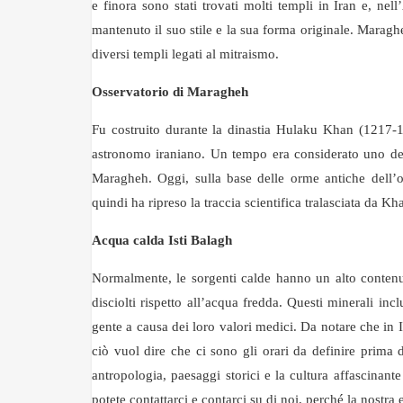
e finora sono stati trovati molti templi in Iran e, n
mantenuto il suo stile e la sua forma originale. Maragh
diversi templi legati al mitraismo.
Osservatorio di Maragheh
Fu costruito durante la dinastia Hulaku Khan (1217-1
astronomo iraniano. Un tempo era considerato uno degl
Maragheh. Oggi, sulla base delle orme antiche dell’
quindi ha ripreso la traccia scientifica tralasciata da Kh
Acqua calda Isti Balagh
Normalmente, le sorgenti calde hanno un alto contenuto
disciolti rispetto all’acqua fredda. Questi minerali inc
gente a causa dei loro valori medici. Da notare che in
ciò vuol dire che ci sono gli orari da definire prima d
antropologia, paesaggi storici e la cultura affascinant
potete contattarci e contarci su di noi, perché la nostra