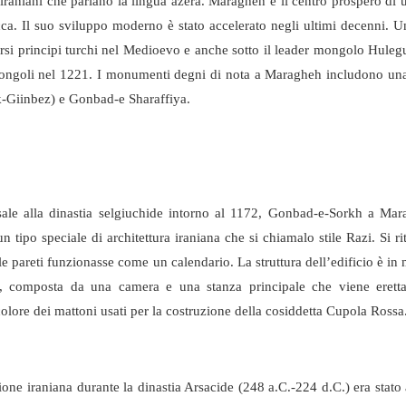
raniani che parlano la lingua azera. Maragheh è il centro prospero di 
secca. Il suo sviluppo moderno è stato accelerato negli ultimi decenni. 
rsi principi turchi nel Medioevo e anche sotto il leader mongolo Hule
i Mongoli nel 1221. I monumenti degni di nota a Maragheh includono una
-Giinbez) e Gonbad-e Sharaffiya.
ale alla dinastia selgiuchide intorno al 1172, Gonbad-e-Sorkh a Mar
ipo speciale di architettura iraniana che si chiamalo stile Razi. Si ri
le pareti funzionasse come un calendario. La struttura dell’edificio è in 
ta, composta da una camera e una stanza principale che viene erett
olore dei mattoni usati per la costruzione della cosiddetta Cupola Rossa
gione iraniana durante la dinastia Arsacide (248 a.C.-224 d.C.) era stato