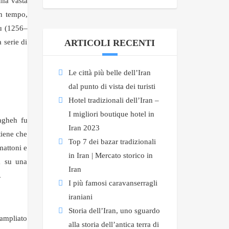
una vasta
Un tempo,
gu (1256–
 serie di
ARTICOLI RECENTI
Le città più belle dell’Iran
dal punto di vista dei turisti
Hotel tradizionali dell’Iran –
I migliori boutique hotel in
agheh fu
Iran 2023
tiene che
Top 7 dei bazar tradizionali
mattoni e
in Iran | Mercato storico in
a su una
Iran
.
I più famosi caravanserragli
iraniani
Storia dell’Iran, uno sguardo
 ampliato
alla storia dell’antica terra di