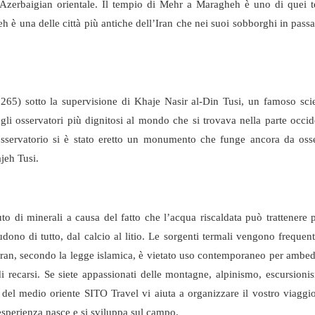
ell’Azerbaigian orientale. Il tempio di Mehr a Maragheh è uno di quei 
eh è una delle città più antiche dell’Iran che nei suoi sobborghi in pass
265) sotto la supervisione di Khaje Nasir al-Din Tusi, un famoso sci
i osservatori più dignitosi al mondo che si trovava nella parte occid
osservatorio si è stato eretto un monumento che funge ancora da oss
ajeh Tusi.
 di minerali a causa del fatto che l’acqua riscaldata può trattenere p
ludono di tutto, dal calcio al litio. Le sorgenti termali vengono frequent
 Iran, secondo la legge islamica, è vietato uso contemporaneo per ambed
i recarsi. Se siete appassionati delle montagne, alpinismo, escursionis
e del medio oriente SITO Travel vi aiuta a organizzare il vostro viaggio
 esperienza nasce e si sviluppa sul campo.