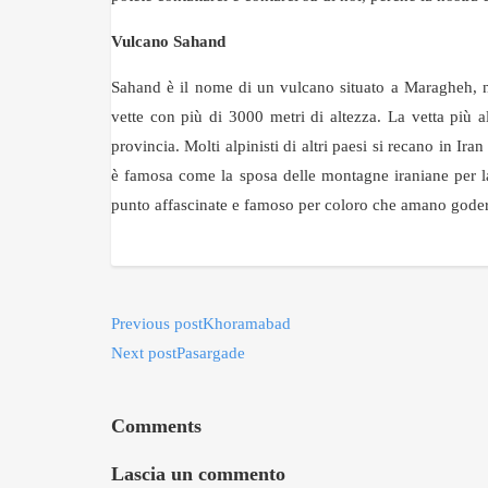
Vulcano Sahand
Sahand è il nome di un vulcano situato a Maragheh, n
vette con più di 3000 metri di altezza. La vetta più 
provincia. Molti alpinisti di altri paesi si recano in I
è famosa come la sposa delle montagne iraniane per la
punto affascinate e famoso per coloro che amano godersi
Previous post
Khoramabad
Next post
Pasargade
Comments
Lascia un commento