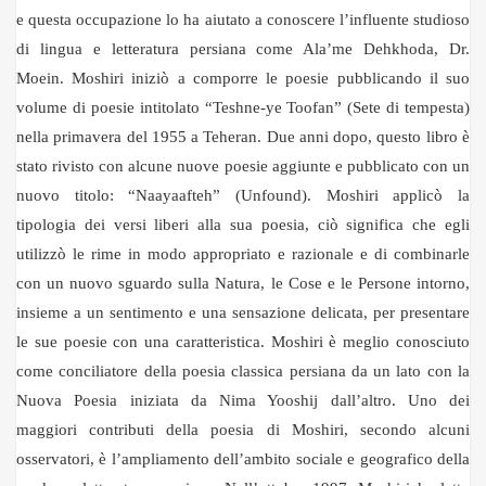
e questa occupazione lo ha aiutato a conoscere l’influente studioso
di lingua e letteratura persiana come Ala’me Dehkhoda, Dr.
Moein. Moshiri iniziò a comporre le poesie pubblicando il suo
volume di poesie intitolato “Teshne-ye Toofan” (Sete di tempesta)
nella primavera del 1955 a Teheran. Due anni dopo, questo libro è
stato rivisto con alcune nuove poesie aggiunte e pubblicato con un
nuovo titolo: “Naayaafteh” (Unfound). Moshiri applicò la
tipologia dei versi liberi alla sua poesia, ciò significa che egli
utilizzò le rime in modo appropriato e razionale e di combinarle
con un nuovo sguardo sulla Natura, le Cose e le Persone intorno,
insieme a un sentimento e una sensazione delicata, per presentare
le sue poesie con una caratteristica. Moshiri è meglio conosciuto
come conciliatore della poesia classica persiana da un lato con la
Nuova Poesia iniziata da Nima Yooshij dall’altro. Uno dei
maggiori contributi della poesia di Moshiri, secondo alcuni
osservatori, è l’ampliamento dell’ambito sociale e geografico della