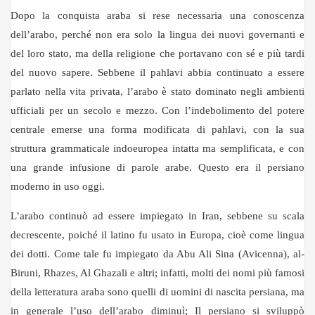
Dopo la conquista araba si rese necessaria una conoscenza
dell’arabo, perché non era solo la lingua dei nuovi governanti e
del loro stato, ma della religione che portavano con sé e più tardi
del nuovo sapere. Sebbene il pahlavi abbia continuato a essere
parlato nella vita privata, l’arabo è stato dominato negli ambienti
ufficiali per un secolo e mezzo. Con l’indebolimento del potere
centrale emerse una forma modificata di pahlavi, con la sua
struttura grammaticale indoeuropea intatta ma semplificata, e con
una grande infusione di parole arabe. Questo era il persiano
moderno in uso oggi.
L’arabo continuò ad essere impiegato in Iran, sebbene su scala
decrescente, poiché il latino fu usato in Europa, cioè come lingua
dei dotti. Come tale fu impiegato da Abu Ali Sina (Avicenna), al-
Biruni, Rhazes, Al Ghazali e altri; infatti, molti dei nomi più famosi
della letteratura araba sono quelli di uomini di nascita persiana, ma
in generale l’uso dell’arabo diminuì; Il persiano si sviluppò