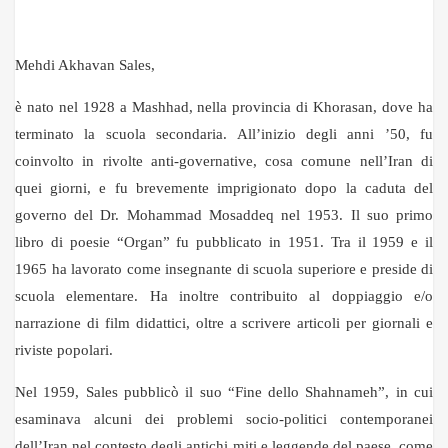
Mehdi Akhavan Sales,
è nato nel 1928 a Mashhad, nella provincia di Khorasan, dove ha
terminato la scuola secondaria. All’inizio degli anni ’50, fu
coinvolto in rivolte anti-governative, cosa comune nell’Iran di
quei giorni, e fu brevemente imprigionato dopo la caduta del
governo del Dr. Mohammad Mosaddeq nel 1953. Il suo primo
libro di poesie “Organ” fu pubblicato in 1951. Tra il 1959 e il
1965 ha lavorato come insegnante di scuola superiore e preside di
scuola elementare. Ha inoltre contribuito al doppiaggio e/o
narrazione di film didattici, oltre a scrivere articoli per giornali e
riviste popolari.
Nel 1959, Sales pubblicò il suo “Fine dello Shahnameh”, in cui
esaminava alcuni dei problemi socio-politici contemporanei
dell’Iran nel contesto degli antichi miti e leggende del paese, come