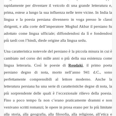
rapidamente per diventare il veicolo di una grande letteratura e,
prima, estese a lungo la sua influenza nelle terre vicine. In India la
lingua e la poesia persiana divennero in voga presso le classi
dirigenti, e alla corte dell’imperatore Moghul Akbar il persiano fu
adottato come lingua ufficiale; diffondendosi da lì e fondendosi
più tardi con l’hindi, diede origine alla lingua urdu.
Una caratteristica notevole del persiano è la piccola misura in cui è
cambiato nel corso dei mille anni o più della sua esistenza come
lingua letteraria. Così le poesie di
Roudaki
, il primo poeta
persiano degno di nota, morto nell’anno 941 d.C., sono
perfettamente comprensibili al lettore moderno. Anche la
letteratura persiana ha una serie di caratteristiche degne di nota, la
più sorprendente delle quali è l’eccezionale rilievo della poesia.
Fino a poco tempo fa non c’erano praticamente drammi e non
venivano scritti romanzi; le opere in prosa erano per lo più limitate
alla storia, alla geografia, alla filosofia, alla religione, all’etica e