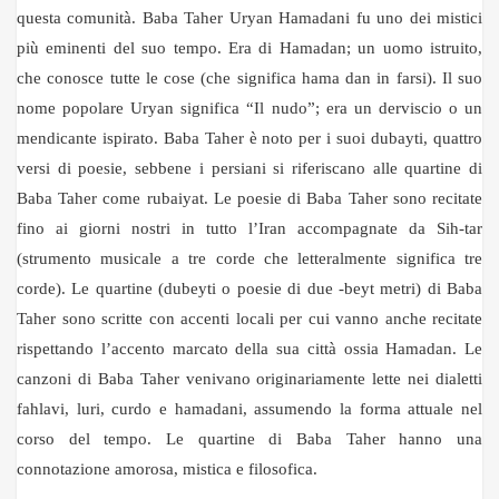
questa comunità. Baba Taher Uryan Hamadani fu uno dei mistici
più eminenti del suo tempo. Era di Hamadan; un uomo istruito,
che conosce tutte le cose (che significa hama dan in farsi). Il suo
nome popolare Uryan significa “Il nudo”; era un derviscio o un
mendicante ispirato. Baba Taher è noto per i suoi dubayti, quattro
versi di poesie, sebbene i persiani si riferiscano alle quartine di
Baba Taher come rubaiyat. Le poesie di Baba Taher sono recitate
fino ai giorni nostri in tutto l’Iran accompagnate da Sih-tar
(strumento musicale a tre corde che letteralmente significa tre
corde). Le quartine (dubeyti o poesie di due -beyt metri) di Baba
Taher sono scritte con accenti locali per cui vanno anche recitate
rispettando l’accento marcato della sua città ossia Hamadan. Le
canzoni di Baba Taher venivano originariamente lette nei dialetti
fahlavi, luri, curdo e hamadani, assumendo la forma attuale nel
corso del tempo. Le quartine di Baba Taher hanno una
connotazione amorosa, mistica e filosofica.