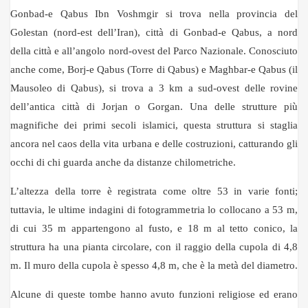
Gonbad-e Qabus Ibn Voshmgir si trova nella provincia del
Golestan (nord-est dell’Iran), città di Gonbad-e Qabus, a nord
della città e all’angolo nord-ovest del Parco Nazionale. Conosciuto
anche come, Borj-e Qabus (Torre di Qabus) e Maghbar-e Qabus (il
Mausoleo di Qabus), si trova a 3 km a sud-ovest delle rovine
dell’antica città di Jorjan o Gorgan. Una delle strutture più
magnifiche dei primi secoli islamici, questa struttura si staglia
ancora nel caos della vita urbana e delle costruzioni, catturando gli
occhi di chi guarda anche da distanze chilometriche.
L’altezza della torre è registrata come oltre 53 in varie fonti;
tuttavia, le ultime indagini di fotogrammetria lo collocano a 53 m,
di cui 35 m appartengono al fusto, e 18 m al tetto conico, la
struttura ha una pianta circolare, con il raggio della cupola di 4,8
m. Il muro della cupola è spesso 4,8 m, che è la metà del diametro.
Alcune di queste tombe hanno avuto funzioni religiose ed erano