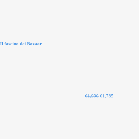
Il fascino dei Bazaar
€
1,990
€
1,785