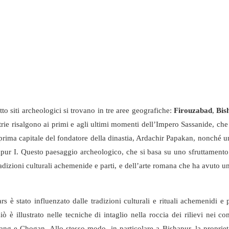
otto siti archeologici si trovano in tre aree geografiche:
Firouzabad
,
Bis
metrie risalgono ai primi e agli ultimi momenti dell’Impero Sassanide, che 
a prima capitale del fondatore della dinastia, Ardachir Papakan, nonché un
Shapur I. Questo paesaggio archeologico, che si basa su uno sfruttamento
tradizioni culturali achemenide e parti, e dell’arte romana che ha avuto u
s è stato influenzato dalle tradizioni culturali e rituali achemenidi e p
Ciò è illustrato nelle tecniche di intaglio nella roccia dei rilievi nei c
ang-e Chogan. Allo stesso modo, in particolare a Bishapur, la proprietà