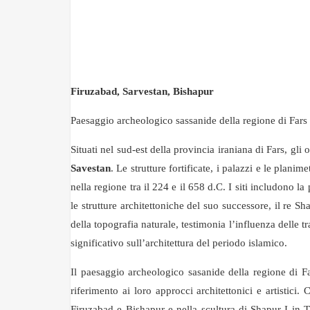
Firuzabad, Sarvestan, Bishapur
Paesaggio archeologico sassanide della regione di Fars
Situati nel sud-est della provincia iraniana di Fars, gli 
Savestan
. Le strutture fortificate, i palazzi e le plani
nella regione tra il 224 e il 658 d.C. I siti includono l
le strutture architettoniche del suo successore, il re 
della topografia naturale, testimonia l’influenza delle 
significativo sull’architettura del periodo islamico.
Il paesaggio archeologico sasanide della regione di Far
riferimento ai loro approcci architettonici e artistici. 
Firuzabad e Bishapur e nella scultura di Shapur I in T