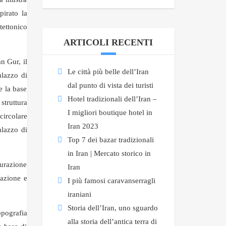
pirato la
tettonico
ARTICOLI RECENTI
n Gur, il
Le città più belle dell’Iran
alazzo di
dal punto di vista dei turisti
e la base
Hotel tradizionali dell’Iran –
struttura
I migliori boutique hotel in
circolare
Iran 2023
alazzo di
Top 7 dei bazar tradizionali
in Iran | Mercato storico in
aurazione
Iran
mazione e
I più famosi caravanserragli
iraniani
Storia dell’Iran, uno sguardo
opografia
alla storia dell’antica terra di