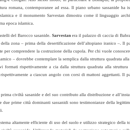
tettura romana, contemporanee ad essa. Il piano urbano sassanide ha is
a islamica e il monumento Sarvestan dimostra come il linguaggio archi
ima epoca islamica.
castelli del Barocco sasanide.
Sarvestan
era il palazzo di caccia di Bahra
e della zona – prima della desertificazione dell’altopiano iranico –. Il p
te per comprendere la costruzione della cupola. Per chi vuole conoscer
lamico – dovrebbe contemplare la semplica dalla struttura quadrata alla 
 formati rispettivamente a cia dalla struttura quadrata alla struttura 
rispettivamente a ciascun angolo con corsi di mattoni aggettanti. Il p
prima civiltà sasanide e del suo contributo alla distribuzione e all’inst
le due prime città dominanti sassanidi sono testimonianze della legitti
i.
tema altamente efficiente di uso del suolo e utilizzo strategico della t