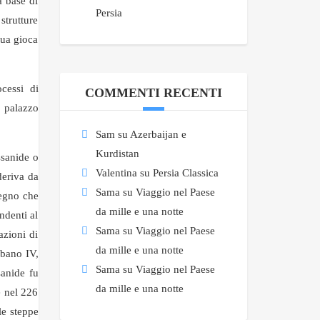
a base di
Persia
strutture
qua gioca
ocessi di
COMMENTI RECENTI
l palazzo
Sam
su
Azerbaijan e
Kurdistan
ssanide o
Valentina
su
Persia Classica
deriva da
Sama
su
Viaggio nel Paese
regno che
da mille e una notte
ndenti al
Sama
su
Viaggio nel Paese
azioni di
da mille e una notte
abano IV,
Sama
su
Viaggio nel Paese
sanide fu
da mille e una notte
e nel 226
le steppe