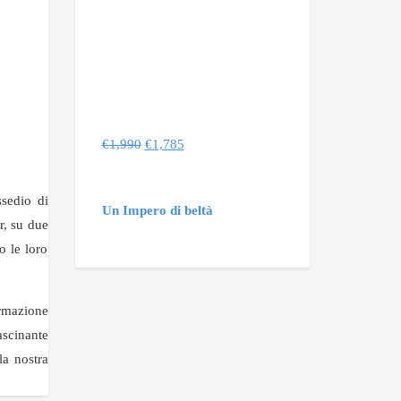
€
1,990
€
1,785
ssedio di
Un Impero di beltà
r, su due
o le loro
ormazione
ascinante
la nostra