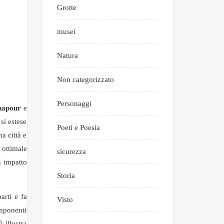
Grotte
musei
Natura
Non categorizzato
Personaggi
hapour
e
si estese
Poeti e Poesia
a città e
 ottimale
sicurezza
n impatto
Storia
arti e fa
Visto
omponenti
 illustra