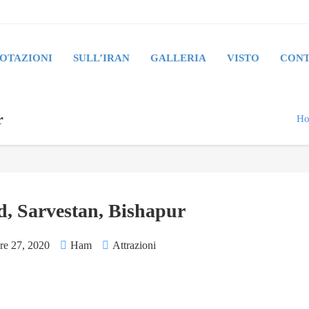
OTAZIONI
SULL’IRAN
GALLERIA
VISTO
CONT
r
H
d, Sarvestan, Bishapur
e 27, 2020
Ham
Attrazioni