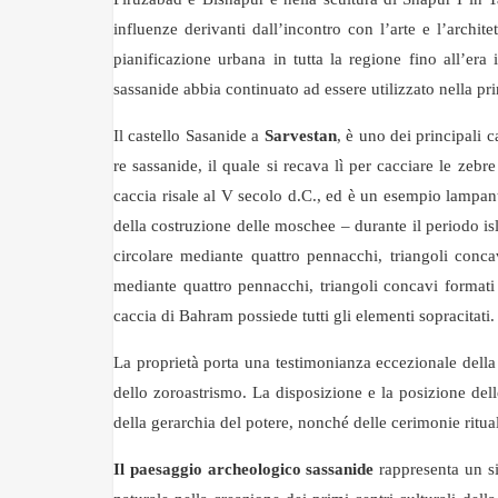
influenze derivanti dall’incontro con l’arte e l’archi
pianificazione urbana in tutta la regione fino all’er
sassanide abbia continuato ad essere utilizzato nella pr
Il castello Sasanide a
Sarvestan
, è uno dei principali 
re sassanide, il quale si recava lì per cacciare le zebr
caccia risale al V secolo d.C., ed è un esempio lampan
della costruzione delle moschee – durante il periodo is
circolare mediante quattro pennacchi, triangoli concavi
mediante quattro pennacchi, triangoli concavi formati 
caccia di Bahram possiede tutti gli elementi sopracitati.
La proprietà porta una testimonianza eccezionale della 
dello zoroastrismo. La disposizione e la posizione del
della gerarchia del potere, nonché delle cerimonie ritual
Il paesaggio archeologico sassanide
rappresenta un sis