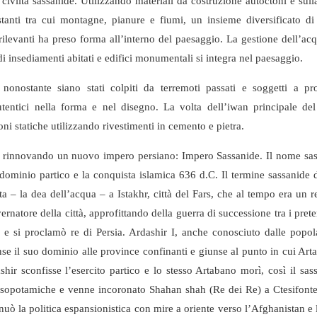
a civiltà sassanide. Utilizzando materiali da costruzione autoctoni e sull
stanti tra cui montagne, pianure e fiumi, un insieme diversificato di 
i rilevanti ha preso forma all’interno del paesaggio. La gestione dell’ac
i insediamenti abitati e edifici monumentali si integra nel paesaggio.
 nonostante siano stati colpiti da terremoti passati e soggetti a pr
utentici nella forma e nel disegno. La volta dell’iwan principale de
oni statiche utilizzando rivestimenti in cemento e pietra.
tere rinnovando un nuovo impero persiano: Impero Sassanide. Il nome sa
il dominio partico e la conquista islamica 636 d.C. Il termine sassanide 
a – la dea dell’acqua – a Istakhr, città del Fars, che al tempo era un 
rnatore della città, approfittando della guerra di successione tra i prete
lò e si proclamò re di Persia. Ardashir I, anche conosciuto dalle popol
se il suo dominio alle province confinanti e giunse al punto in cui Art
ir sconfisse l’esercito partico e lo stesso Artabano morì, così il sas
 mesopotamiche e venne incoronato Shahan shah (Re dei Re) a Ctesifont
tinuò la politica espansionistica con mire a oriente verso l’Afghanistan e 