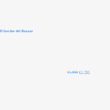
Il fascino dei Bazaar
€
1,990
€
1,785