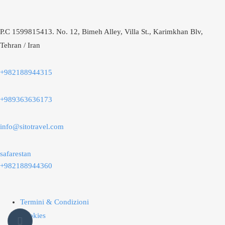
P.C 1599815413. No. 12, Bimeh Alley, Villa St., Karimkhan Blv,
Tehran / Iran
+982188944315
+989363636173
info@sitotravel.com
safarestan
+982188944360
Termini & Condizioni
Cookies