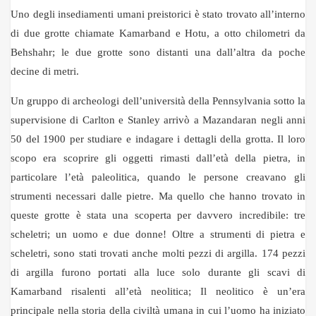
Uno degli insediamenti umani preistorici è stato trovato all’interno
di due grotte chiamate Kamarband e Hotu, a otto chilometri da
Behshahr; le due grotte sono distanti una dall’altra da poche
decine di metri.
Un gruppo di archeologi dell’università della Pennsylvania sotto la
supervisione di Carlton e Stanley arrivò a Mazandaran negli anni
50 del 1900 per studiare e indagare i dettagli della grotta. Il loro
scopo era scoprire gli oggetti rimasti dall’età della pietra, in
particolare l’età paleolitica, quando le persone creavano gli
strumenti necessari dalle pietre. Ma quello che hanno trovato in
queste grotte è stata una scoperta per davvero incredibile: tre
scheletri; un uomo e due donne! Oltre a strumenti di pietra e
scheletri, sono stati trovati anche molti pezzi di argilla. 174 pezzi
di argilla furono portati alla luce solo durante gli scavi di
Kamarband risalenti all’età neolitica; Il neolitico è un’era
principale nella storia della civiltà umana in cui l’uomo ha iniziato