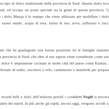
ro tipo di dolce tradizionale della provincia di Yazd. Questo dolce loc
nali, ed occupa un posto speciale tra la gente di questa provincia. 
e i dolci Manqa è lo stampo che viene utilizzato per modellare i dol
one usano amido, acqua di rosa, farina di riso, uova, zafferano e zuc
to che ha guadagnato una buona posizione tra le famiglie iraniane
ella provincia di Yazd, che oltre al suo sapore viene considerato come un
to dolce è ampiamente cucinato in molte città del paese come Kashan.
carbonato di sodio, zucchero a velo, cardamomo e mandorle per prepara
ricordi belli e dolci dell’infanzia perché i cosiddetti
Noghl
si trovava
alato dei nipoti. In più anche gli ospiti, ancora oggi, vengono accolti co