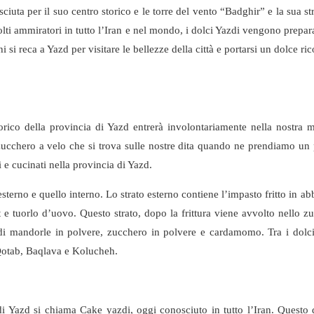
iuta per il suo centro storico e le torre del vento “Badghir” e la sua str
lti ammiratori in tutto l’Iran e nel mondo, i dolci Yazdi vengono prepar
hi si reca a Yazd per visitare le bellezze della città e portarsi un dolce r
rico della provincia di Yazd entrerà involontariamente nella nostra 
 zucchero a velo che si trova sulle nostre dita quando ne prendiamo un 
 e cucinati nella provincia di Yazd.
esterno e quello interno. Lo strato esterno contiene l’impasto fritto in a
 e tuorlo d’uovo. Questo strato, dopo la frittura viene avvolto nello z
di mandorle in polvere, zucchero in polvere e cardamomo. Tra i dolci
Qotab, Baqlava e Kolucheh.
 di Yazd si chiama Cake yazdi, oggi conosciuto in tutto l’Iran. Questo 