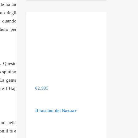
ale ha un
Uno degli
ci quando
chero per
. Questo
o sputino
 La gente
€
2,995
re l’Haji
Il fascino dei Bazaar
no nelle
n il tè e