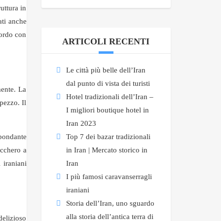
uttura in
ati anche
icordo con
ARTICOLI RECENTI
Le città più belle dell’Iran
dal punto di vista dei turisti
mente. La
Hotel tradizionali dell’Iran –
pezzo. Il
I migliori boutique hotel in
Iran 2023
bbondante
Top 7 dei bazar tradizionali
ucchero a
in Iran | Mercato storico in
 iraniani
Iran
I più famosi caravanserragli
iraniani
Storia dell’Iran, uno sguardo
alla storia dell’antica terra di
delizioso