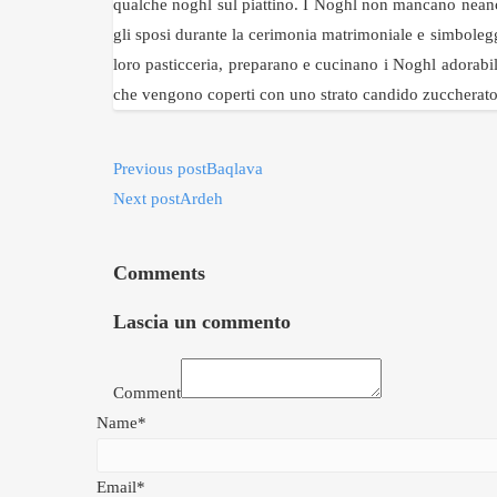
qualche noghl sul piattino. I Noghl non mancano neanche
gli sposi durante la cerimonia matrimoniale e simboleggi
loro pasticceria, preparano e cucinano i Noghl adorabi
che vengono coperti con uno strato candido zuccherato
Previous post
Baqlava
Next post
Ardeh
Comments
Lascia un commento
Comment
Name*
Email*