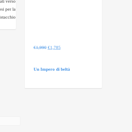
ati verso
si per la
istacchio
€
1,990
€
1,785
Un Impero di beltà