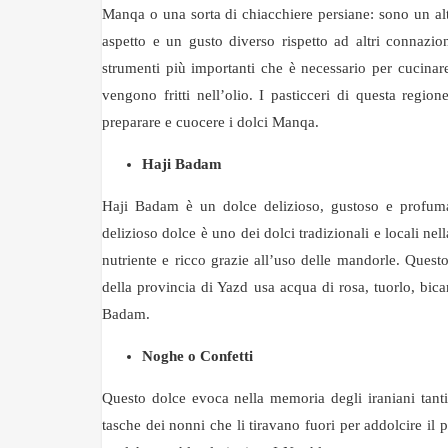
Manqa o una sorta di chiacchiere persiane: sono un alt
aspetto e un gusto diverso rispetto ad altri connazio
strumenti più importanti che è necessario per cucinar
vengono fritti nell’olio. I pasticceri di questa regi
preparare e cuocere i dolci Manqa.
Haji Badam
Haji Badam è un dolce delizioso, gustoso e profuma
delizioso dolce è uno dei dolci tradizionali e locali n
nutriente e ricco grazie all’uso delle mandorle. Ques
della provincia di Yazd usa acqua di rosa, tuorlo, bi
Badam.
Noghe o Confetti
Questo dolce evoca nella memoria degli iraniani tanti 
tasche dei nonni che li tiravano fuori per addolcire il p