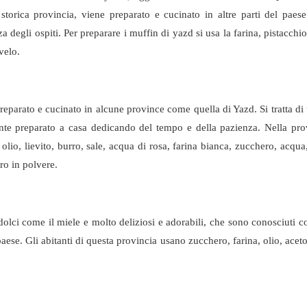
torica provincia, viene preparato e cucinato in altre parti del paes
za degli ospiti. Per preparare i muffin di yazd si usa la farina, pistacchio
velo.
eparato e cucinato in alcune province come quella di Yazd. Si tratta di
nte preparato a casa dedicando del tempo e della pazienza. Nella pro
olio, lievito, burro, sale, acqua di rosa, farina bianca, zucchero, acqua
ro in polvere.
dolci come il miele e molto deliziosi e adorabili, che sono conosciuti 
 paese. Gli abitanti di questa provincia usano zucchero, farina, olio, acet