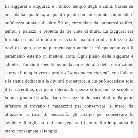
La ziggurat o ziqqurat, è l’antico tempio degli elamiti, basata su
una pianta quadrata, a quattro piani con un tempio sommitale e
un’altezza stimata di oltre 50 m, circondata da numerosi edifici,
templi e palazzi, e protetta da tre cinte di mura. La ziggurat era
formata da una struttura massiccia in mattoni crudi, rinforzata da
travi di legno, che ne permettevano anche il collegamento con il
paramento esterno in mattoni cotti. Ogni piano della ziggurat è
adibito a funzioni specifiche: nella parte più alta della costruzione
si trova il tempio vero e proprio “
sanctum sanctorum
”, con l’altare
e le statue dedicate alla divinità protettrice, a cui può accedere solo
il re sacerdote; nei piani intermedi spesso si trovano le scuole e
lungo i gradoni si affacciano le stanzette dei sacerdoti; nella parte
inferiore si trovano i magazzini per conservare le merci da
utilizzare in caso di necessità, gli archivi per conservare le
tavolette di argilla su cui sono registrati i contratti o le quantità di
merci consegnate al tempio.