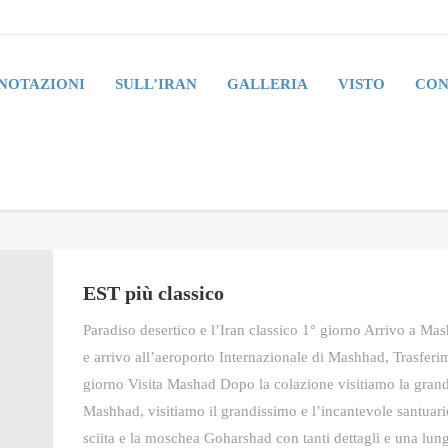
NOTAZIONI
SULL’IRAN
GALLERIA
VISTO
CON
EST più classico
Paradiso desertico e l’Iran classico 1° giorno Arrivo a Mas
e arrivo all’aeroporto Internazionale di Mashhad, Trasferi
giorno Visita Mashad Dopo la colazione visitiamo la grande
Mashhad, visitiamo il grandissimo e l’incantevole santuar
sciita e la moschea Goharshad con tanti dettagli e una lunga