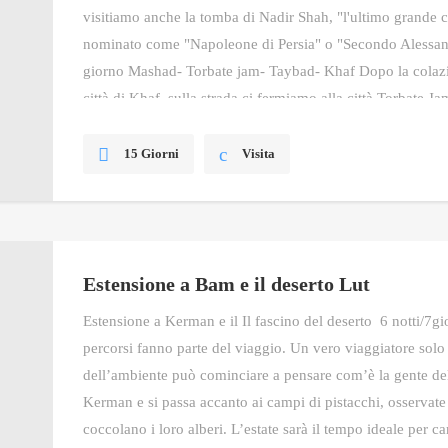
visitiamo anche la tomba di Nadir Shah, "l'ultimo grande c
nominato come "Napoleone di Persia" o "Secondo Alessa
giorno Mashad- Torbate jam- Taybad- Khaf Dopo la colazi
città di Khaf, sulla strada ci fermiamo alla città Torbate Ja
15 Giorni
Visita
Estensione a Bam e il deserto Lut
Estensione a Kerman e il Il fascino del deserto 6 notti/7gio
percorsi fanno parte del viaggio. Un vero viaggiatore solo 
dell’ambiente può cominciare a pensare com’è la gente del 
Kerman e si passa accanto ai campi di pistacchi, osservate
coccolano i loro alberi. L’estate sarà il tempo ideale per c