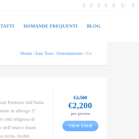
TATTI
DOMANDE FREQUENTI
BLOG
Home
Iran Tour
Orientamento
Est
€
2,500
had Partenza dall’Italia
€
2,200
mento in albergo 2°
per person
 città religiosa di
VIEW TOUR
io dell’ottavo imam
 storia. Inoltre