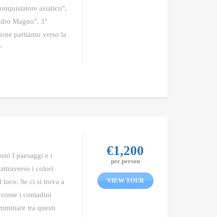
onquistatore asiatico",
ndro Magno". 3°
one partiamo verso la
m
€
1,200
rni I paesaggi e i
per person
attraverso i colori
VIEW TOUR
loco. Se ci si trova a
 come i contadini
amminare tra questi