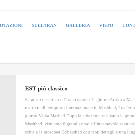
OTAZIONI
SULL’IRAN
GALLERIA
VISTO
CONT
EST più classico
Paradiso desertico e l’Iran classico 1° giorno Arrivo a Mas
e arrivo all’aeroporto Internazionale di Mashhad, Trasferi
giorno Visita Mashad Dopo la colazione visitiamo la grande
Mashhad, visitiamo il grandissimo e l’incantevole santuar
sciita e la moschea Goharshad con tanti dettagli e una lunga