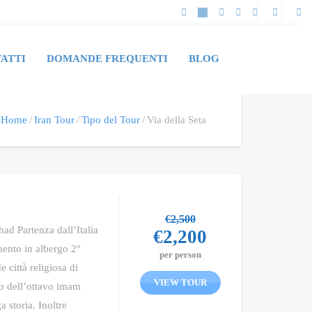
ATTI
DOMANDE FREQUENTI
BLOG
Home
Iran Tour
Tipo del Tour
Via della Seta
€
2,500
had Partenza dall’Italia
€
2,200
mento in albergo 2°
per person
 città religiosa di
VIEW TOUR
io dell’ottavo imam
 storia. Inoltre