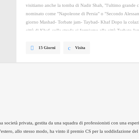
visitiamo anche la tomba di Nadir Shah, "l'ultimo grande c
nominato come "Napoleone di Persia" o "Secondo Alessa
giorno Mashad- Torbate jam- Taybad- Khaf Dopo la colazi
città di Khaf, sulla strada ci fermiamo alla città Torbate Ja
15 Giorni
Visita
 società privata, gestita da una squadra di professionisti con una esperi
estero, allo stesso modo, ha vinto il premio CS per la soddisfazione del