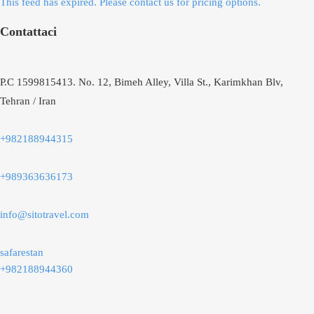
This feed has expired. Please contact us for pricing options.
Contattaci
P.C 1599815413. No. 12, Bimeh Alley, Villa St., Karimkhan Blv,
Tehran / Iran
+982188944315
+989363636173
info@sitotravel.com
safarestan
+982188944360