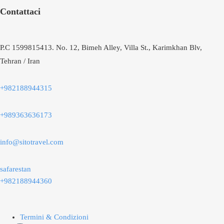
Contattaci
P.C 1599815413. No. 12, Bimeh Alley, Villa St., Karimkhan Blv,
Tehran / Iran
+982188944315
+989363636173
info@sitotravel.com
safarestan
+982188944360
Termini & Condizioni