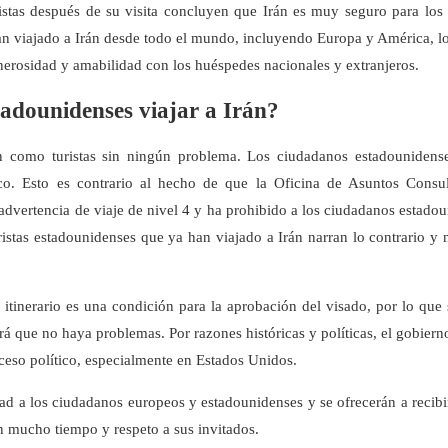
ristas después de su visita concluyen que Irán es muy seguro para los t
n viajado a Irán desde todo el mundo, incluyendo Europa y América, lo
nerosidad y amabilidad con los huéspedes nacionales y extranjeros.
tadounidenses viajar a Irán?
n como turistas sin ningún problema. Los ciudadanos estadounidens
tico. Esto es contrario al hecho de que la Oficina de Asuntos Consu
vertencia de viaje de nivel 4 y ha prohibido a los ciudadanos estado
ristas estadounidenses que ya han viajado a Irán narran lo contrario y 
itinerario es una condición para la aprobación del visado, por lo que 
zará que no haya problemas. Por razones históricas y políticas, el gobierno
roceso político, especialmente en Estados Unidos.
dad a los ciudadanos europeos y estadounidenses y se ofrecerán a recibi
an mucho tiempo y respeto a sus invitados.