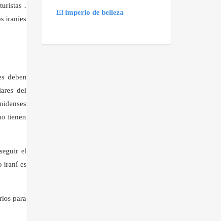
uristas .
El imperio de belleza
s iraníes
es deben
lares del
unidenses
no tienen
seguir el
 iraní es
rlos para