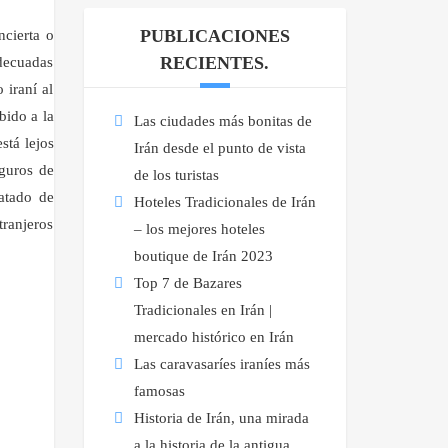
PUBLICACIONES
ncierta o
RECIENTES.
adecuadas
 iraní al
bido a la
Las ciudades más bonitas de
stá lejos
Irán desde el punto de vista
eguros de
de los turistas
atado de
Hoteles Tradicionales de Irán
tranjeros
– los mejores hoteles
boutique de Irán 2023
Top 7 de Bazares
Tradicionales en Irán |
mercado histórico en Irán
Las caravasaríes iraníes más
famosas
Historia de Irán, una mirada
a la historia de la antigua