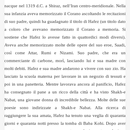
nacque nel 1319 d.C. a Shiraz, nell’Iran centro-meridionale. Nella
sua infanzia aveva memorizzato il Corano ascoltando le recitazioni
di suo padre, quindi ha guadagnato il titolo di Hafez (un titolo dato
a coloro che avevano memorizzato il Corano a memoria. Si
sostiene che Hafez lo avesse fatto in quattordici modi diversi).
Aveva anche memorizzato molte delle opere del suo eroe, Saadi,
così come Attar, Rumi e Nizami. Suo padre, che era un
commerciante di carbone, morì, lasciando lui e sua madre con
molti debiti. Hafez e sua madre andarono a vivere con suo zio. Ha
lasciato la scuola materna per lavorare in un negozio di tessuti e
poi in una panetteria. Mentre lavorava ancora al panificio, Hafez
ha consegnato il pane a un ricco della città e ha visto Shakh-e
Nabat, una giovane donna di incredibile bellezza. Molte delle sue
poesie sono indirizzate a Shakh-e Nabat. Alla ricerca di
raggiungere la sua amata, Hafez ha tenuto una veglia di quaranta
giorni e quaranta notti presso la tomba di Baba Kohi. Dopo aver