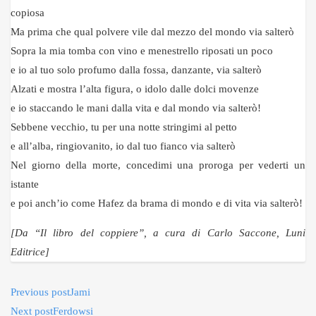
copiosa
Ma prima che qual polvere vile dal mezzo del mondo via salterò
Sopra la mia tomba con vino e menestrello riposati un poco
e io al tuo solo profumo dalla fossa, danzante, via salterò
Alzati e mostra l’alta figura, o idolo dalle dolci movenze
e io staccando le mani dalla vita e dal mondo via salterò!
Sebbene vecchio, tu per una notte stringimi al petto
e all’alba, ringiovanito, io dal tuo fianco via salterò
Nel giorno della morte, concedimi una proroga per vederti un
istante
e poi anch’io come Hafez da brama di mondo e di vita via salterò!
[Da “Il libro del coppiere”, a cura di Carlo Saccone, Luni
Editrice]
Previous post
Jami
Next post
Ferdowsi