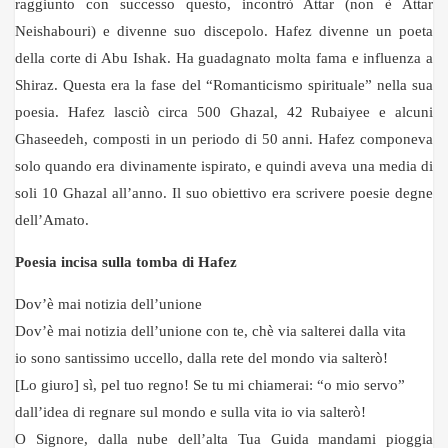
raggiunto con successo questo, incontrò Attar (non è Attar
Neishabouri) e divenne suo discepolo. Hafez divenne un poeta
della corte di Abu Ishak. Ha guadagnato molta fama e influenza a
Shiraz. Questa era la fase del “Romanticismo spirituale” nella sua
poesia. Hafez lasciò circa 500 Ghazal, 42 Rubaiyee e alcuni
Ghaseedeh, composti in un periodo di 50 anni. Hafez componeva
solo quando era divinamente ispirato, e quindi aveva una media di
soli 10 Ghazal all’anno. Il suo obiettivo era scrivere poesie degne
dell’Amato.
Poesia incisa sulla tomba di Hafez
Dov’è mai notizia dell’unione
Dov’è mai notizia dell’unione con te, chè via salterei dalla vita
io sono santissimo uccello, dalla rete del mondo via salterò!
[Lo giuro] sì, pel tuo regno! Se tu mi chiamerai: “o mio servo”
dall’idea di regnare sul mondo e sulla vita io via salterò!
O Signore, dalla nube dell’alta Tua Guida mandami pioggia