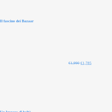
Il fascino dei Bazaar
€
1,990
€
1,785