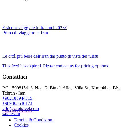
È sicuro viaggiare in Iran nel 2023?
Prima di viaggiare in Iran
Le città più belle dell’Iran dal punto di vista dei turisti
This feed has expired. Please contact us for pricing options.
Contattaci
P.C 1599815413. No. 12, Bimeh Alley, Villa St., Karimkhan Blv,
Tehran / Iran
+982188944315
+989363636173
info@sitotravel.com
+982188944360
safarestan
Termini & Condizioni
Cookies